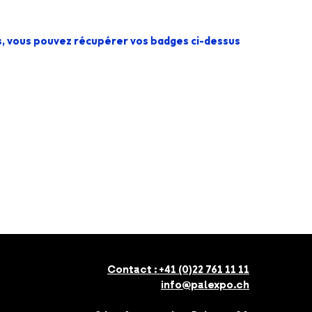
as, vous pouvez récupérer vos badges ci-dessus
Contact :
+41 (0)22 761 11 11
info@palexpo.ch