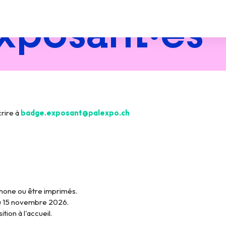
xposant·es
crire à
badge.exposant@palexpo.ch
hone ou être imprimés.
 au 15 novembre 2026.
tion à l'accueil.