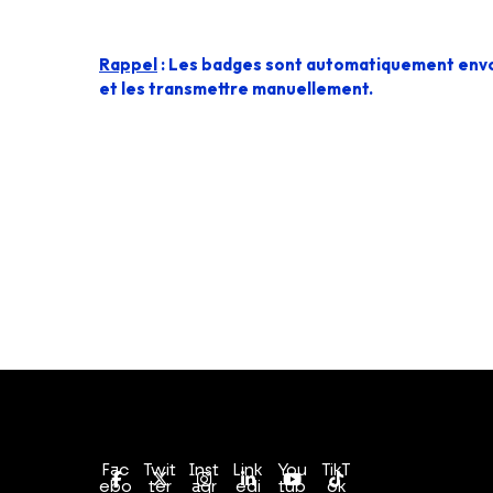
Rappel
: Les badges sont automatiquement envoyé
et les transmettre manuellement.
Conditions générales de vente
Politique de confidentialité
Fac
Twit
Inst
Link
You
TikT
ebo
ter
agr
edi
tub
ok