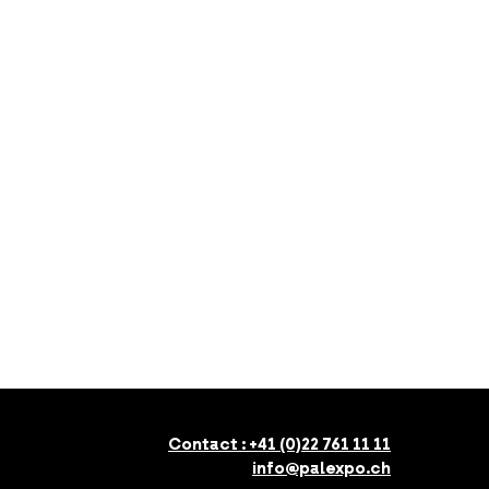
Contact :
+41 (0)22 761 11 11
info@palexpo.ch