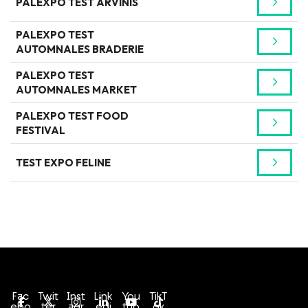
PALEXPO TEST ARVINIS
PALEXPO TEST
AUTOMNALES BRADERIE
PALEXPO TEST
AUTOMNALES MARKET
PALEXPO TEST FOOD
FESTIVAL
TEST EXPO FELINE
Conditions générales de vente
Politique de confidentialité
Fac
Twit
Inst
Link
You
TikT
ebo
ter
agr
edi
tub
ok