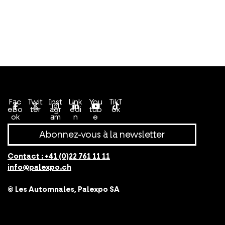
Conditions générales de vente
Politique de confidentialité
Fac
Twit
Inst
Link
You
TikT
ebo
ter
agr
edi
tub
ok
ok
am
n
e
Abonnez-vous à la newsletter
Contact :
+41 (0)22 761 11 11
info@palexpo.ch
© Les Automnales, Palexpo SA