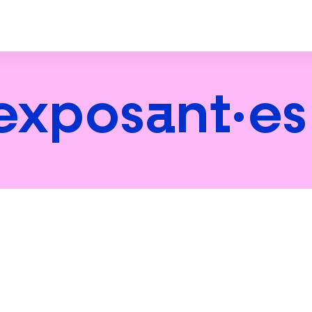
 exposant·es
e