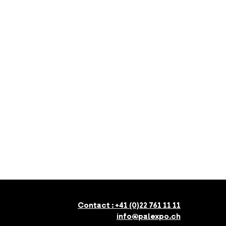
Contact :
+41 (0)22 761 11 11
info@palexpo.ch