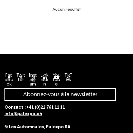
Aucun résultat
Conditions générales de vente
Politique de confidentialité
Fac
Twit
Inst
Link
You
TikT
ebo
ter
agr
edi
tub
ok
ok
am
n
e
Abonnez-vous à la newsletter
Contact :
+41 (0)22 761 11 11
info@palexpo.ch
© Les Automnales, Palexpo SA