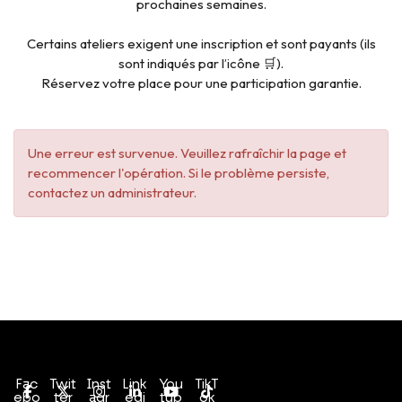
prochaines semaines.
Certains ateliers exigent une inscription et sont payants (ils
sont indiqués par l’icône 🛒).
Réservez votre place pour une participation garantie.
Une erreur est survenue. Veuillez rafraîchir la page et
recommencer l'opération. Si le problème persiste,
contactez un administrateur.
Conditions générales de vente
Politique de confidentialité
Fac
Twit
Inst
Link
You
TikT
ebo
ter
agr
edi
tub
ok