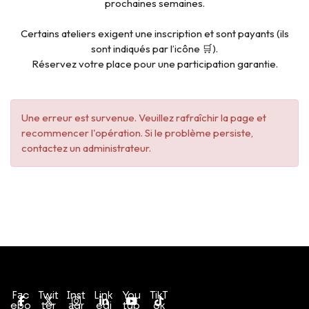
prochaines semaines.
Certains ateliers exigent une inscription et sont payants (ils
sont indiqués par l’icône 🛒).
Réservez votre place pour une participation garantie.
Une erreur est survenue. Veuillez rafraîchir la page et
recommencer l'opération. Si le problème persiste,
contactez un administrateur.
Conditions générales de vente
Politique de confidentialité
Fac
Twit
Inst
Link
You
TikT
ebo
ter
agr
edi
tub
ok