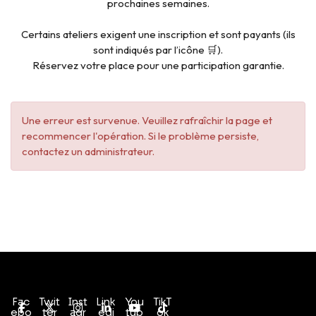
prochaines semaines.
Certains ateliers exigent une inscription et sont payants (ils
sont indiqués par l’icône 🛒).
Réservez votre place pour une participation garantie.
Une erreur est survenue. Veuillez rafraîchir la page et
recommencer l'opération. Si le problème persiste,
contactez un administrateur.
Conditions générales de vente
Politique de confidentialité
Fac
Twit
Inst
Link
You
TikT
ebo
ter
agr
edi
tub
ok