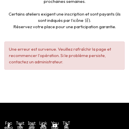
prochaines semaines.
Certains ateliers exigent une inscription et sont payants (ils
sont indiqués par l’icône 🛒).
Réservez votre place pour une participation garantie.
Une erreur est survenue. Veuillez rafraîchir la page et
recommencer l'opération. Si le problème persiste,
contactez un administrateur.
Conditions générales de vente
Politique de confidentialité
Fac
Twit
Inst
Link
You
TikT
ebo
ter
agr
edi
tub
ok