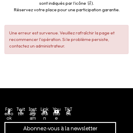
sont indiqués par l’icône 🛒).
Réservez votre place pour une participation garantie.
Une erreur est survenue. Veuillez rafraîchir la page et
recommencer l'opération. Si le problème persiste,
contactez un administrateur.
Conditions générales de vente
Politique de confidentialité
Fac
Twit
Inst
Link
You
TikT
ebo
ter
agr
edi
tub
ok
ok
am
n
e
Abonnez-vous à la newsletter