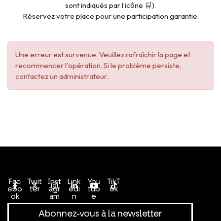
sont indiqués par l’icône 🛒).
Réservez votre place pour une participation garantie.
Une erreur est survenue. Veuillez rafraîchir la page et
recommencer l'opération. Si le problème persiste,
contactez un administrateur.
Conditions générales de vente
Politique de confidentialité
Fac
Twit
Inst
Link
You
TikT
ebo
ter
agr
edi
tub
ok
ok
am
n
e
Abonnez-vous à la newsletter