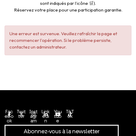
sont indiqués par l’icône 🛒).
Réservez votre place pour une participation garantie.
Une erreur est survenue. Veuillez rafraîchir la page et
recommencer l'opération. Si le problème persiste,
contactez un administrateur.
Conditions générales de vente
Politique de confidentialité
Fac
Twit
Inst
Link
You
TikT
ebo
ter
agr
edi
tub
ok
ok
am
n
e
Abonnez-vous à la newsletter