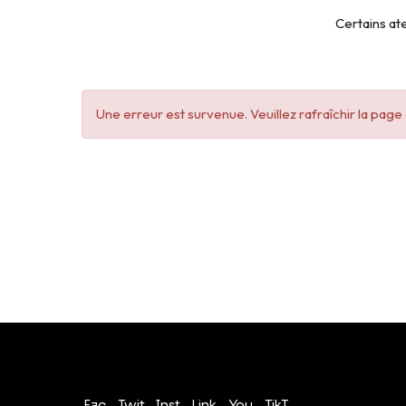
Certains ate
Une erreur est survenue. Veuillez rafraîchir la pag
Conditions générales de vente
Politique de confidentialité
Fac
Twit
Inst
Link
You
TikT