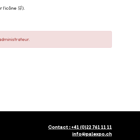
 l’icône 🛒).
administrateur.
Contact :
+41 (0)22 761 11 11
info@palexpo.ch