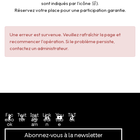
sont indiqués par l’icône 🛒).
Réservez votre place pour une participation garantie.
Une erreur est survenue. Veuillez rafraîchir la page et
recommencer l'opération. Si le problème persiste,
contactez un administrateur.
Conditions générales de vente
Politique de confidentialité
Fac
Twit
Inst
Link
You
TikT
ebo
ter
agr
edi
tub
ok
ok
am
n
e
Abonnez-vous à la newsletter