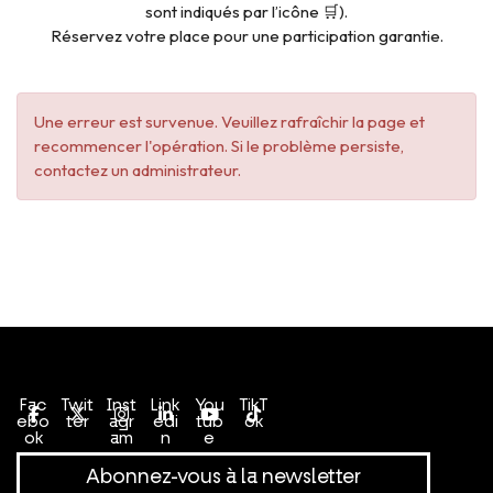
sont indiqués par l’icône 🛒).
Réservez votre place pour une participation garantie.
Une erreur est survenue. Veuillez rafraîchir la page et
recommencer l'opération. Si le problème persiste,
contactez un administrateur.
Conditions générales de vente
Politique de confidentialité
Fac
Twit
Inst
Link
You
TikT
ebo
ter
agr
edi
tub
ok
ok
am
n
e
Abonnez-vous à la newsletter