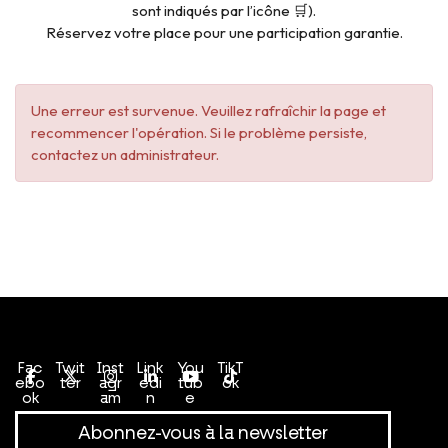
sont indiqués par l’icône 🛒).
Réservez votre place pour une participation garantie.
Une erreur est survenue. Veuillez rafraîchir la page et
recommencer l'opération. Si le problème persiste,
contactez un administrateur.
Conditions générales de vente
Politique de confidentialité
Fac
Twit
Inst
Link
You
TikT
ebo
ter
agr
edi
tub
ok
ok
am
n
e
Abonnez-vous à la newsletter