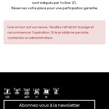
sont indiqués par l’icône 🛒).
Réservez votre place pour une participation garantie.
Une erreur est survenue. Veuillez rafraîchir la page et
recommencer l'opération. Si le problème persiste,
contactez un administrateur.
Conditions générales de vente
Politique de confidentialité
Fac
Twit
Inst
Link
You
TikT
ebo
ter
agr
edi
tub
ok
ok
am
n
e
Abonnez-vous à la newsletter