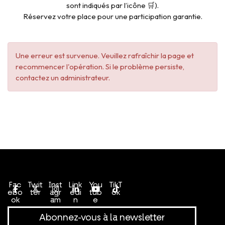
sont indiqués par l’icône 🛒).
Réservez votre place pour une participation garantie.
Une erreur est survenue. Veuillez rafraîchir la page et
recommencer l'opération. Si le problème persiste,
contactez un administrateur.
Conditions générales de vente
Politique de confidentialité
Fac
Twit
Inst
Link
You
TikT
ebo
ter
agr
edi
tub
ok
ok
am
n
e
Abonnez-vous à la newsletter