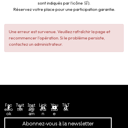
sont indiqués par l’icône 🛒).
Réservez votre place pour une participation garantie.
Une erreur est survenue. Veuillez rafraîchir la page et
recommencer l'opération. Si le problème persiste,
contactez un administrateur.
Conditions générales de vente
Politique de confidentialité
Fac
Twit
Inst
Link
You
TikT
ebo
ter
agr
edi
tub
ok
ok
am
n
e
Abonnez-vous à la newsletter