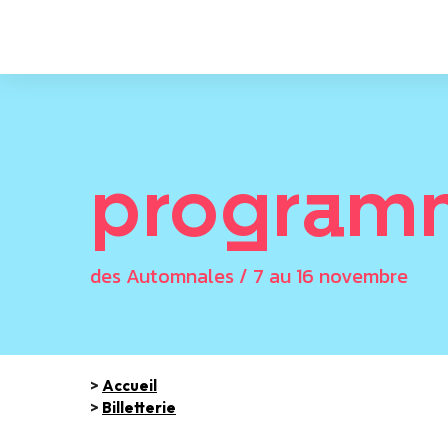
program
des Automnales / 7 au 16 novembre
>
Accueil
>
Billetterie