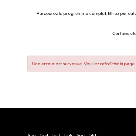
Parcourez le programme complet, filtrez par date
Certains ate
Une erreur est survenue. Veuillez rafraîchir la pag
Conditions générales de vente
Politique de confidentialité
Fac
Twit
Inst
Link
You
TikT