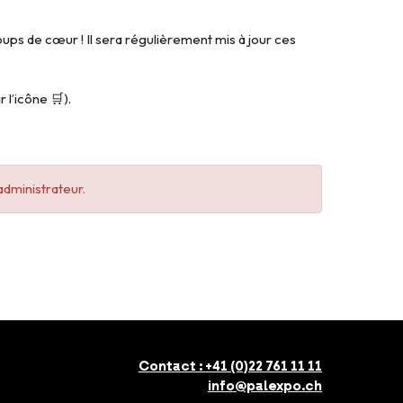
ps de cœur ! Il sera régulièrement mis à jour ces
 l’icône 🛒).
administrateur.
Contact :
+41 (0)22 761 11 11
info@palexpo.ch