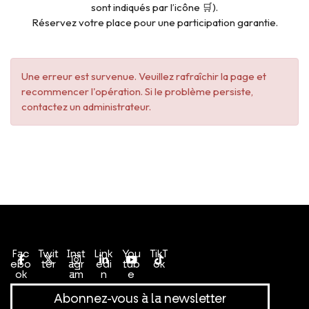
sont indiqués par l’icône 🛒).
Réservez votre place pour une participation garantie.
Une erreur est survenue. Veuillez rafraîchir la page et
recommencer l'opération. Si le problème persiste,
contactez un administrateur.
Conditions générales de vente
Politique de confidentialité
Fac
Twit
Inst
Link
You
TikT
ebo
ter
agr
edi
tub
ok
ok
am
n
e
Abonnez-vous à la newsletter