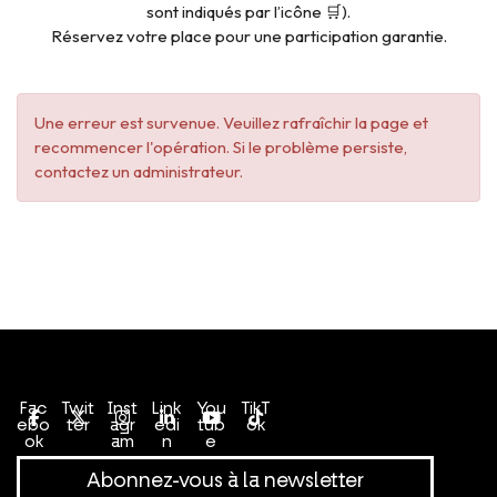
sont indiqués par l’icône 🛒).
Réservez votre place pour une participation garantie.
Une erreur est survenue. Veuillez rafraîchir la page et
recommencer l'opération. Si le problème persiste,
contactez un administrateur.
Conditions générales de vente
Politique de confidentialité
Fac
Twit
Inst
Link
You
TikT
ebo
ter
agr
edi
tub
ok
ok
am
n
e
Abonnez-vous à la newsletter