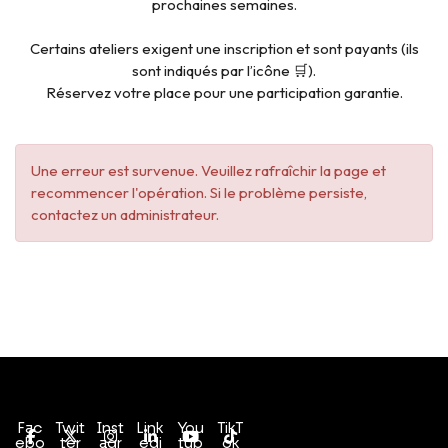
prochaines semaines.
Certains ateliers exigent une inscription et sont payants (ils
sont indiqués par l’icône 🛒).
Réservez votre place pour une participation garantie.
Une erreur est survenue. Veuillez rafraîchir la page et
recommencer l'opération. Si le problème persiste,
contactez un administrateur.
Conditions générales de vente
Politique de confidentialité
Fac
Twit
Inst
Link
You
TikT
ebo
ter
agr
edi
tub
ok