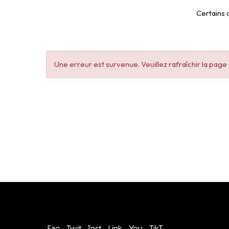
Certains a
Une erreur est survenue. Veuillez rafraîchir la pag
Conditions générales de vente
Politique de confidentialité
Fac
Twit
Inst
Link
You
TikT