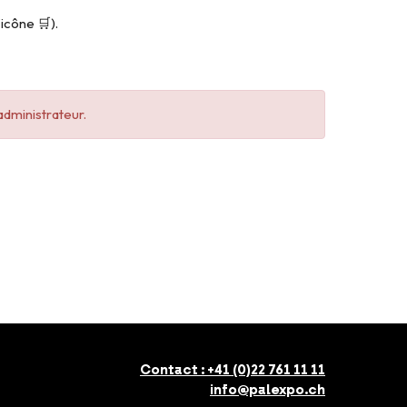
’icône 🛒).
administrateur.
Contact :
+41 (0)22 761 11 11
info@palexpo.ch