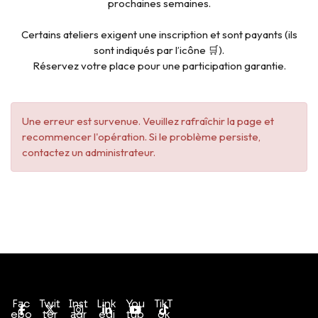
prochaines semaines.
Certains ateliers exigent une inscription et sont payants (ils
sont indiqués par l’icône 🛒).
Réservez votre place pour une participation garantie.
Une erreur est survenue. Veuillez rafraîchir la page et
recommencer l'opération. Si le problème persiste,
contactez un administrateur.
Conditions générales de vente
Politique de confidentialité
Fac
Twit
Inst
Link
You
TikT
ebo
ter
agr
edi
tub
ok