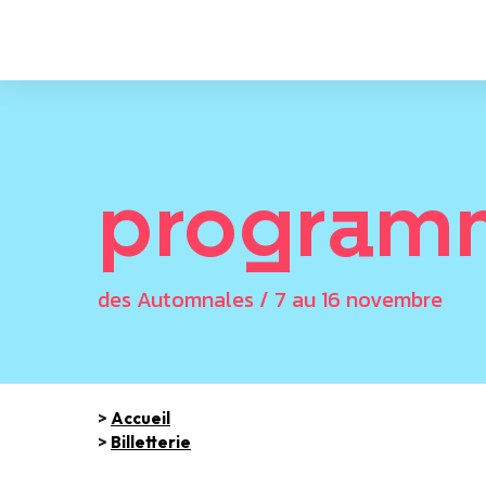
program
des Automnales / 7 au 16 novembre
>
Accueil
>
Billetterie