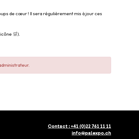
ps de cœur ! Il sera régulièrement mis à jour ces
’icône 🛒).
administrateur.
Contact :
+41 (0)22 761 11 11
info@palexpo.ch