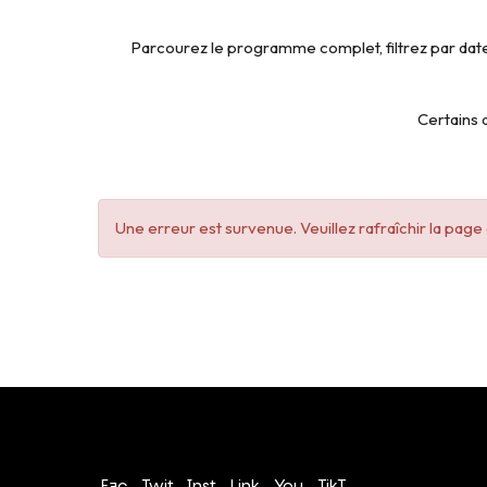
Parcourez le programme complet, filtrez par date
Certains a
Une erreur est survenue. Veuillez rafraîchir la pag
Conditions générales de vente
Politique de confidentialité
Fac
Twit
Inst
Link
You
TikT