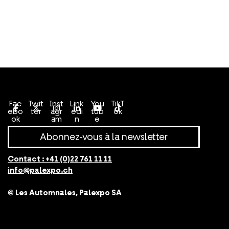
Conditions générales de vente
Politique de confidentialité
Fac
Twit
Inst
Link
You
TikT
ebo
ter
agr
edi
tub
ok
ok
am
n
e
Abonnez-vous à la newsletter
Contact :
+41 (0)22 761 11 11
info@palexpo.ch
© Les Automnales, Palexpo SA