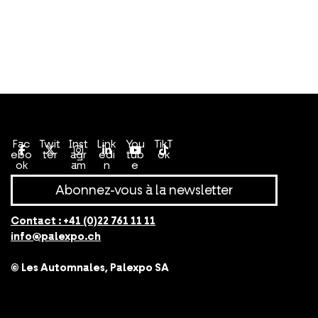
Conditions générales de vente
Politique de confidentialité
Fac
Twit
Inst
Link
You
TikT
ebo
ter
agr
edi
tub
ok
ok
am
n
e
Abonnez-vous à la newsletter
Contact :
+41 (0)22 761 11 11
info@palexpo.ch
© Les Automnales, Palexpo SA